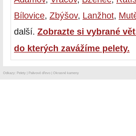
Bílovice
,
Zbýšov
,
Lanžhot
,
Mut
další.
Zobrazte si vybrané vě
do kterých zavážíme pelety.
Odkazy
:
Pelety
|
Palivové dřevo
|
Okrasné kameny