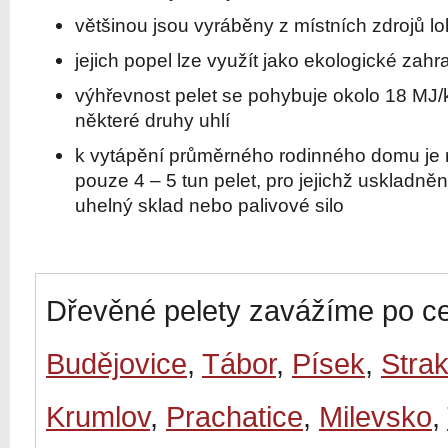
většinou jsou vyráběny z místních zdrojů lo
jejich popel lze využít jako ekologické zahr
výhřevnost pelet se pohybuje okolo 18 MJ/k
některé druhy uhlí
k vytápění průměrného rodinného domu je 
pouze 4 – 5 tun pelet, pro jejichž uskladnění
uhelný sklad nebo palivové silo
Dřevěné pelety zavážíme po ce
Budějovice
,
Tábor
,
Písek
,
Stra
Krumlov
,
Prachatice
,
Milevsko
,