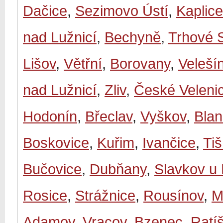
Dačice
,
Sezimovo Ústí
,
Kaplice
nad Lužnicí
,
Bechyně
,
Trhové 
Lišov
,
Větřní
,
Borovany
,
Veleší
nad Lužnicí
,
Zliv
,
České Veleni
Hodonín
,
Břeclav
,
Vyškov
,
Bla
Boskovice
,
Kuřim
,
Ivančice
,
Ti
Bučovice
,
Dubňany
,
Slavkov u
Rosice
,
Strážnice
,
Rousínov
,
M
Adamov
,
Vracov
,
Bzenec
,
Ratí