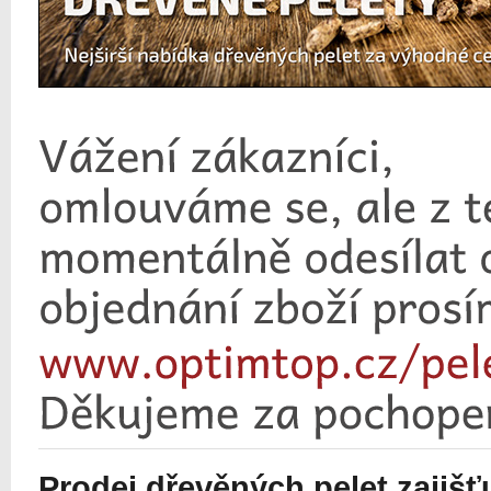
Prodej dřevěných pelet zajiš