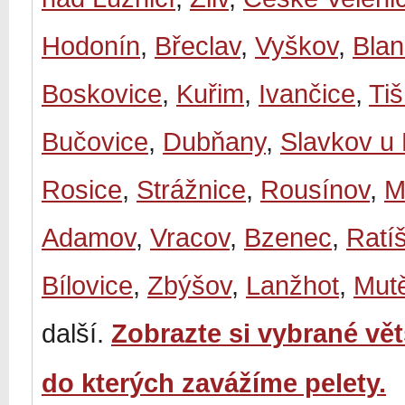
Hodonín
,
Břeclav
,
Vyškov
,
Bla
Boskovice
,
Kuřim
,
Ivančice
,
Ti
Bučovice
,
Dubňany
,
Slavkov u
Rosice
,
Strážnice
,
Rousínov
,
M
Adamov
,
Vracov
,
Bzenec
,
Ratí
Bílovice
,
Zbýšov
,
Lanžhot
,
Mut
další.
Zobrazte si vybrané vě
do kterých zavážíme pelety.