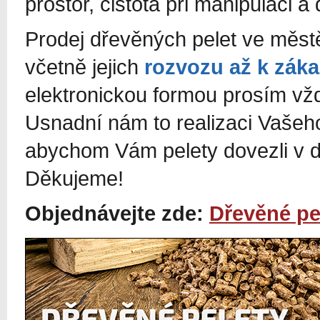
prostor, čistota při manipulaci a 
Prodej dřevěných pelet ve měs
včetně jejich
rozvozu až k zák
elektronickou formou prosím vžd
Usnadní nám to realizaci Vašeh
abychom Vám pelety dovezli v d
Děkujeme!
Objednávejte zde:
Dřevěné pe