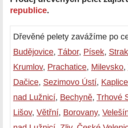
republice
.
Dřevěné pelety zavážíme po ce
Budějovice
,
Tábor
,
Písek
,
Stra
Krumlov
,
Prachatice
,
Milevsko
,
Dačice
,
Sezimovo Ústí
,
Kaplice
nad Lužnicí
,
Bechyně
,
Trhové 
Lišov
,
Větřní
,
Borovany
,
Veleší
nad Lužnicí
,
Zliv
,
České Veleni