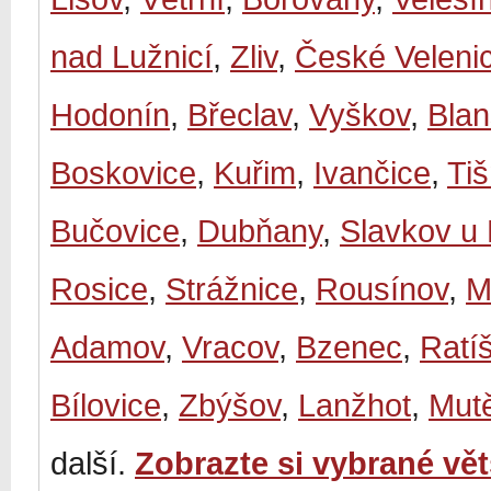
nad Lužnicí
,
Zliv
,
České Veleni
Hodonín
,
Břeclav
,
Vyškov
,
Bla
Boskovice
,
Kuřim
,
Ivančice
,
Ti
Bučovice
,
Dubňany
,
Slavkov u
Rosice
,
Strážnice
,
Rousínov
,
M
Adamov
,
Vracov
,
Bzenec
,
Ratí
Bílovice
,
Zbýšov
,
Lanžhot
,
Mut
další.
Zobrazte si vybrané vě