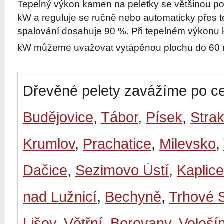
Tepelný výkon kamen na peletky se většinou po
kW a reguluje se ručně nebo automaticky přes t
spalování dosahuje 90 %. Při tepelném výkonu
kW můžeme uvažovat vytápěnou plochu do 60
Dřevěné pelety zavážíme po ce
Budějovice
,
Tábor
,
Písek
,
Stra
Krumlov
,
Prachatice
,
Milevsko
,
Dačice
,
Sezimovo Ústí
,
Kaplice
nad Lužnicí
,
Bechyně
,
Trhové 
Lišov
,
Větřní
,
Borovany
,
Veleší