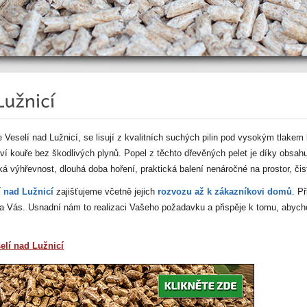
Veselí nad Lužnicí, se lisují z kvalitních suchých pilin pod vysokým tlakem b
ví kouře bez škodlivých plynů. Popel z těchto dřevěných pelet je díky obsah
á výhřevnost, dlouhá doba hoření, praktická balení nenáročné na prostor, čist
í nad Lužnicí
zajišťujeme včetně jejich
rozvozu až k zákazníkovi domů
. P
 na Vás. Usnadní nám to realizaci Vašeho požadavku a přispěje k tomu, abyc
elí nad Lužnicí