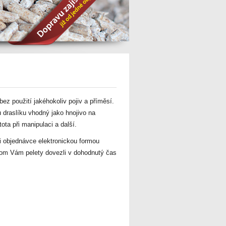
ez použití jakéhokoliv pojiv a příměsí.
u draslíku vhodný jako hnojivo na
ota při manipulaci a další.
ři objednávce elektronickou formou
hom Vám pelety dovezli v dohodnutý čas