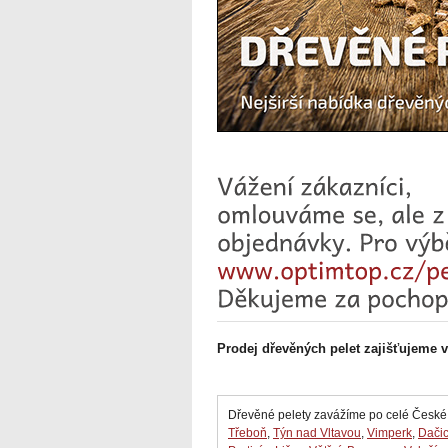
Prodej dřevěných pelet zajišťujeme 
Dřevěné pelety zavážíme po celé České
Třeboň
,
Týn nad Vltavou
,
Vimperk
,
Dači