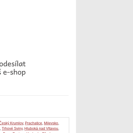
Český Krumlov
,
Prachatice
,
Milevsko
,
,
Trhové Sviny
,
Hluboká nad Vltavou
,