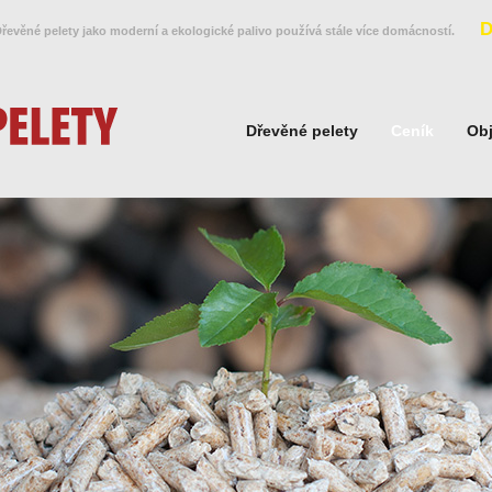
D
řevěné pelety jako moderní a ekologické palivo používá stále více domácností.
Dřevěné pelety
Ceník
Ob