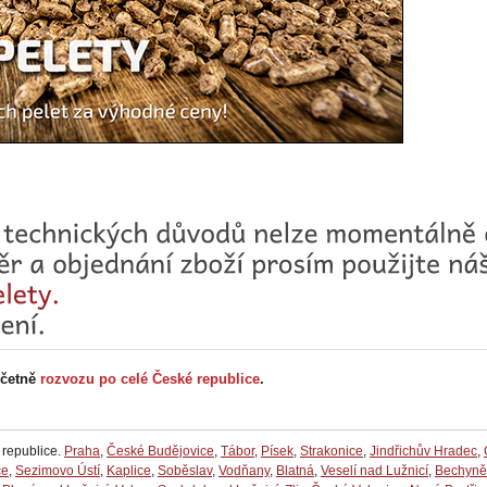
včetně
rozvozu po celé České republice
.
 republice.
Praha
,
České Budějovice
,
Tábor
,
Písek
,
Strakonice
,
Jindřichův Hradec
,
ce
,
Sezimovo Ústí
,
Kaplice
,
Soběslav
,
Vodňany
,
Blatná
,
Veselí nad Lužnicí
,
Bechyně