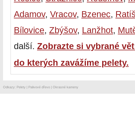
Adamov
,
Vracov
,
Bzenec
,
Ratí
Bílovice
,
Zbýšov
,
Lanžhot
,
Mut
další.
Zobrazte si vybrané vě
do kterých zavážíme pelety.
Odkazy
:
Pelety
|
Palivové dřevo
|
Okrasné kameny