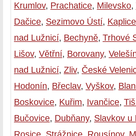
Krumlov
,
Prachatice
,
Milevsko
,
Dačice
,
Sezimovo Ústí
,
Kaplice
nad Lužnicí
,
Bechyně
,
Trhové 
Lišov
,
Větřní
,
Borovany
,
Veleší
nad Lužnicí
,
Zliv
,
České Veleni
Hodonín
,
Břeclav
,
Vyškov
,
Bla
Boskovice
,
Kuřim
,
Ivančice
,
Ti
Bučovice
,
Dubňany
,
Slavkov u
Rosice
,
Strážnice
,
Rousínov
,
M