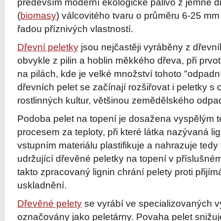
především moderní ekologické palivo z jemné d
(
biomasy
) válcovitého tvaru o průměru 6-25 mm 
řadou příznivých vlastností.
Dřevní peletky
jsou nejčastěji vyráběny z dřevn
obvykle z pilin a hoblin měkkého dřeva, při prv
na pilách, kde je velké množství tohoto "odpadn
dřevních pelet se začínají rozšiřovat i peletky 
rostlinných kultur, většinou zemědělského odpa
Podoba pelet na topení je dosažena vyspělým 
procesem za teploty, při které látka nazývaná l
vstupním materiálu plastifikuje a nahrazuje tedy 
udržující dřevěné peletky na topení v příslušné
takto zpracovaný lignin chrání pelety proti přijímán
uskladnění.
Dřevěné pelety
se vyrábí ve specializovaných v
označovány jako peletárny. Povaha pelet snižu