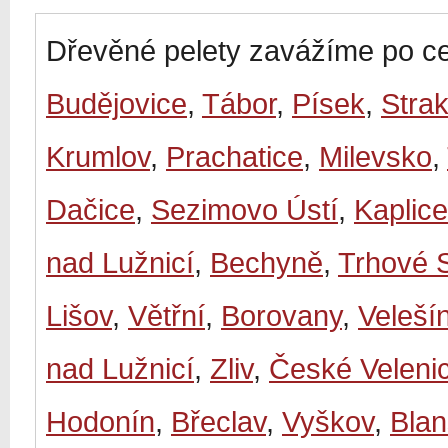
Dřevěné pelety zavážíme po ce
Budějovice
,
Tábor
,
Písek
,
Stra
Krumlov
,
Prachatice
,
Milevsko
,
Dačice
,
Sezimovo Ústí
,
Kaplice
nad Lužnicí
,
Bechyně
,
Trhové 
Lišov
,
Větřní
,
Borovany
,
Veleší
nad Lužnicí
,
Zliv
,
České Veleni
Hodonín
,
Břeclav
,
Vyškov
,
Bla