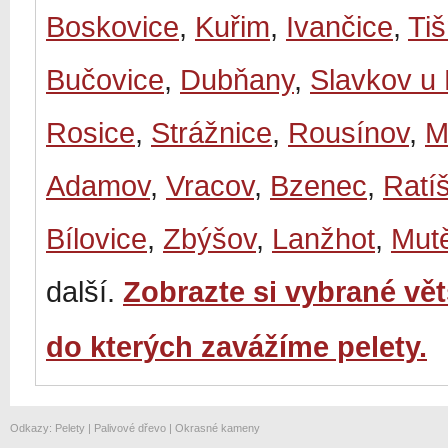
Boskovice
,
Kuřim
,
Ivančice
,
Ti
Bučovice
,
Dubňany
,
Slavkov u
Rosice
,
Strážnice
,
Rousínov
,
M
Adamov
,
Vracov
,
Bzenec
,
Ratí
Bílovice
,
Zbýšov
,
Lanžhot
,
Mut
další.
Zobrazte si vybrané vě
do kterých zavážíme pelety.
Odkazy
:
Pelety
|
Palivové dřevo
|
Okrasné kameny