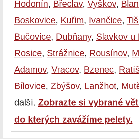
Hodonín
,
Břeclav
,
Vyškov
,
Bla
Boskovice
,
Kuřim
,
Ivančice
,
Ti
Bučovice
,
Dubňany
,
Slavkov u
Rosice
,
Strážnice
,
Rousínov
,
M
Adamov
,
Vracov
,
Bzenec
,
Ratí
Bílovice
,
Zbýšov
,
Lanžhot
,
Mut
další.
Zobrazte si vybrané vě
do kterých zavážíme pelety.