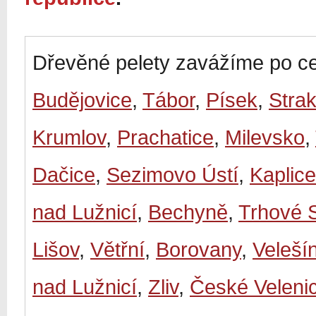
Dřevěné pelety zavážíme po ce
Budějovice
,
Tábor
,
Písek
,
Stra
Krumlov
,
Prachatice
,
Milevsko
,
Dačice
,
Sezimovo Ústí
,
Kaplice
nad Lužnicí
,
Bechyně
,
Trhové 
Lišov
,
Větřní
,
Borovany
,
Veleší
nad Lužnicí
,
Zliv
,
České Veleni