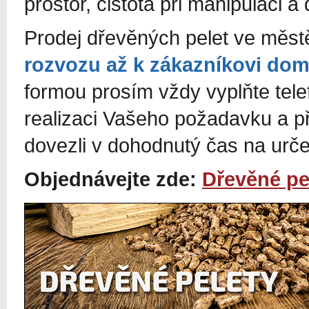
prostor, čistota při manipulaci a 
Prodej dřevěných pelet ve měs
rozvozu až k zákazníkovi do
formou prosím vždy vyplňte tel
realizaci Vašeho požadavku a p
dovezli v dohodnutý čas na urč
Objednávejte zde:
Dřevěné pe