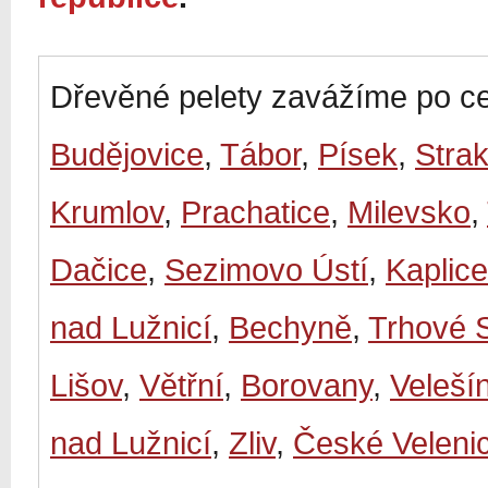
Dřevěné pelety zavážíme po ce
Budějovice
,
Tábor
,
Písek
,
Stra
Krumlov
,
Prachatice
,
Milevsko
,
Dačice
,
Sezimovo Ústí
,
Kaplice
nad Lužnicí
,
Bechyně
,
Trhové 
Lišov
,
Větřní
,
Borovany
,
Veleší
nad Lužnicí
,
Zliv
,
České Veleni