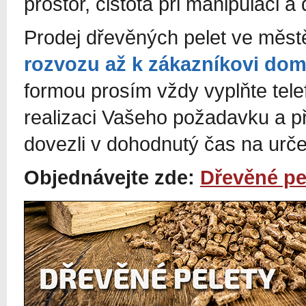
prostor, čistota při manipulaci a 
Prodej dřevěných pelet ve měs
rozvozu až k zákazníkovi do
formou prosím vždy vyplňte tel
realizaci Vašeho požadavku a p
dovezli v dohodnutý čas na urč
Objednávejte zde:
Dřevěné pe