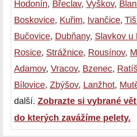
Hodonín
,
Břeclav
,
Vyškov
,
Bla
Boskovice
,
Kuřim
,
Ivančice
,
Ti
Bučovice
,
Dubňany
,
Slavkov u
Rosice
,
Strážnice
,
Rousínov
,
M
Adamov
,
Vracov
,
Bzenec
,
Ratí
Bílovice
,
Zbýšov
,
Lanžhot
,
Mut
další.
Zobrazte si vybrané vě
do kterých zavážíme pelety.