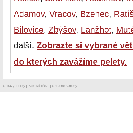
Adamov
,
Vracov
,
Bzenec
,
Ratí
Bílovice
,
Zbýšov
,
Lanžhot
,
Mut
další.
Zobrazte si vybrané vě
do kterých zavážíme pelety.
Odkazy
:
Pelety
|
Palivové dřevo
|
Okrasné kameny