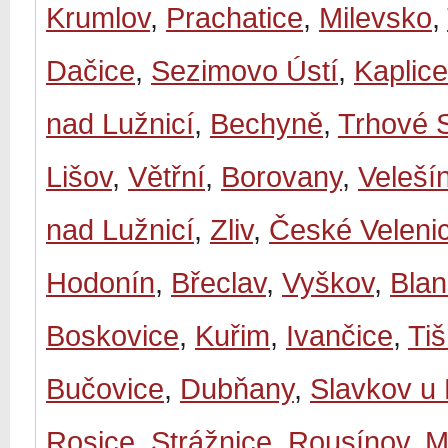
Krumlov
,
Prachatice
,
Milevsko
,
Dačice
,
Sezimovo Ústí
,
Kaplice
nad Lužnicí
,
Bechyně
,
Trhové 
Lišov
,
Větřní
,
Borovany
,
Veleší
nad Lužnicí
,
Zliv
,
České Veleni
Hodonín
,
Břeclav
,
Vyškov
,
Bla
Boskovice
,
Kuřim
,
Ivančice
,
Ti
Bučovice
,
Dubňany
,
Slavkov u
Rosice
,
Strážnice
,
Rousínov
,
M