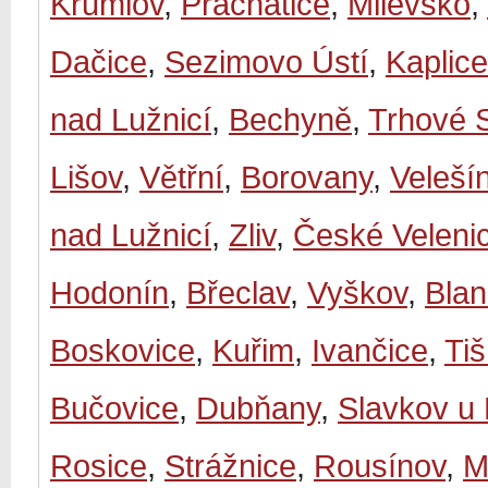
Krumlov
,
Prachatice
,
Milevsko
,
Dačice
,
Sezimovo Ústí
,
Kaplice
nad Lužnicí
,
Bechyně
,
Trhové 
Lišov
,
Větřní
,
Borovany
,
Veleší
nad Lužnicí
,
Zliv
,
České Veleni
Hodonín
,
Břeclav
,
Vyškov
,
Bla
Boskovice
,
Kuřim
,
Ivančice
,
Ti
Bučovice
,
Dubňany
,
Slavkov u
Rosice
,
Strážnice
,
Rousínov
,
M