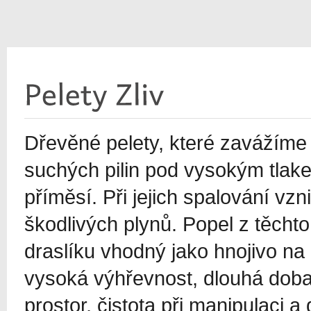
Dřevěné pelety, které zavážíme do
suchých pilin pod vysokým tlake
příměsí. Při jejich spalování v
škodlivých plynů. Popel z těcht
draslíku vhodný jako hnojivo na
vysoká výhřevnost, dlouhá doba
prostor, čistota při manipulaci a 