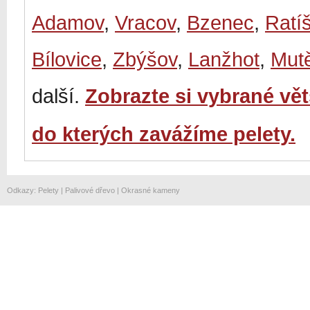
Adamov
,
Vracov
,
Bzenec
,
Ratí
Bílovice
,
Zbýšov
,
Lanžhot
,
Mut
další.
Zobrazte si vybrané vě
do kterých zavážíme pelety.
Odkazy
:
Pelety
|
Palivové dřevo
|
Okrasné kameny