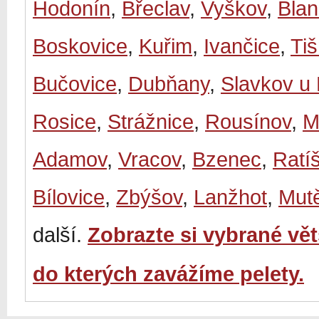
Hodonín
,
Břeclav
,
Vyškov
,
Bla
Boskovice
,
Kuřim
,
Ivančice
,
Ti
Bučovice
,
Dubňany
,
Slavkov u
Rosice
,
Strážnice
,
Rousínov
,
M
Adamov
,
Vracov
,
Bzenec
,
Ratí
Bílovice
,
Zbýšov
,
Lanžhot
,
Mut
další.
Zobrazte si vybrané vě
do kterých zavážíme pelety.