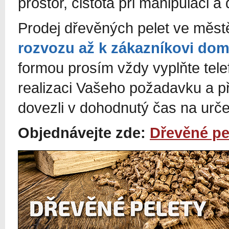
prostor, čistota při manipulaci a 
Prodej dřevěných pelet ve měs
rozvozu až k zákazníkovi do
formou prosím vždy vyplňte tel
realizaci Vašeho požadavku a p
dovezli v dohodnutý čas na urč
Objednávejte zde:
Dřevěné pe