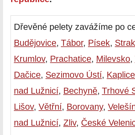
Dřevěné pelety zavážíme po ce
Budějovice
,
Tábor
,
Písek
,
Stra
Krumlov
,
Prachatice
,
Milevsko
,
Dačice
,
Sezimovo Ústí
,
Kaplice
nad Lužnicí
,
Bechyně
,
Trhové 
Lišov
,
Větřní
,
Borovany
,
Veleší
nad Lužnicí
,
Zliv
,
České Veleni