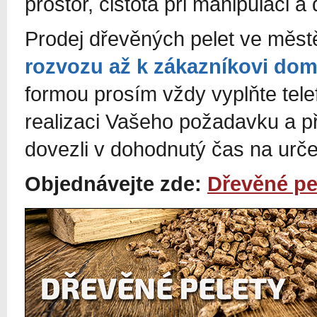
prostor, čistota při manipulaci a 
Prodej dřevěných pelet ve měs
rozvozu až k zákazníkovi do
formou prosím vždy vyplňte tel
realizaci Vašeho požadavku a p
dovezli v dohodnutý čas na urč
Objednávejte zde:
Dřevěné pe