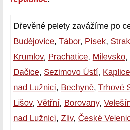
Dřevěné pelety zavážíme po ce
Budějovice
,
Tábor
,
Písek
,
Stra
Krumlov
,
Prachatice
,
Milevsko
,
Dačice
,
Sezimovo Ústí
,
Kaplice
nad Lužnicí
,
Bechyně
,
Trhové 
Lišov
,
Větřní
,
Borovany
,
Veleší
nad Lužnicí
,
Zliv
,
České Veleni