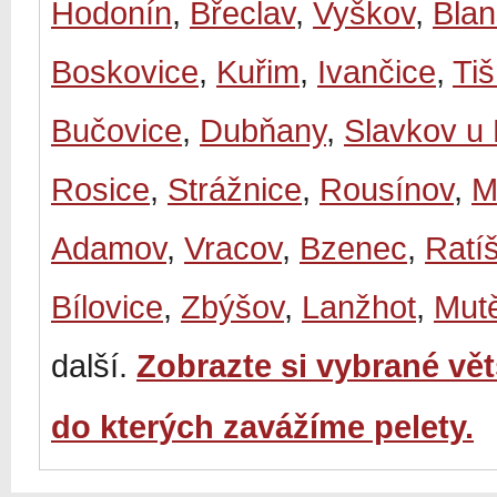
Hodonín
,
Břeclav
,
Vyškov
,
Bla
Boskovice
,
Kuřim
,
Ivančice
,
Ti
Bučovice
,
Dubňany
,
Slavkov u
Rosice
,
Strážnice
,
Rousínov
,
M
Adamov
,
Vracov
,
Bzenec
,
Ratí
Bílovice
,
Zbýšov
,
Lanžhot
,
Mut
další.
Zobrazte si vybrané vě
do kterých zavážíme pelety.